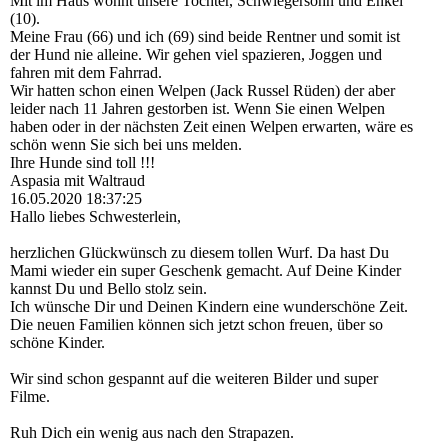
Mit im Haus wohnt unsere Tochter, Schwiegersohn und Enkel
(10).
Meine Frau (66) und ich (69) sind beide Rentner und somit ist
der Hund nie alleine. Wir gehen viel spazieren, Joggen und
fahren mit dem Fahrrad.
Wir hatten schon einen Welpen (Jack Russel Rüden) der aber
leider nach 11 Jahren gestorben ist. Wenn Sie einen Welpen
haben oder in der nächsten Zeit einen Welpen erwarten, wäre es
schön wenn Sie sich bei uns melden.
Ihre Hunde sind toll !!!
Aspasia mit Waltraud
16.05.2020
18:37:25
Hallo liebes Schwesterlein,
herzlichen Glückwünsch zu diesem tollen Wurf. Da hast Du
Mami wieder ein super Geschenk gemacht. Auf Deine Kinder
kannst Du und Bello stolz sein.
Ich wünsche Dir und Deinen Kindern eine wunderschöne Zeit.
Die neuen Familien können sich jetzt schon freuen, über so
schöne Kinder.
Wir sind schon gespannt auf die weiteren Bilder und super
Filme.
Ruh Dich ein wenig aus nach den Strapazen.