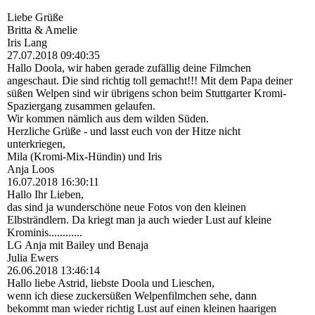
Liebe Grüße
Britta & Amelie
Iris Lang
27.07.2018
09:40:35
Hallo Doola, wir haben gerade zufällig deine Filmchen
angeschaut. Die sind richtig toll gemacht!!! Mit dem Papa deiner
süßen Welpen sind wir übrigens schon beim Stuttgarter Kromi-
Spaziergang zusammen gelaufen.
Wir kommen nämlich aus dem wilden Süden.
Herzliche Grüße - und lasst euch von der Hitze nicht
unterkriegen,
Mila (Kromi-Mix-Hündin) und Iris
Anja Loos
16.07.2018
16:30:11
Hallo Ihr Lieben,
das sind ja wunderschöne neue Fotos von den kleinen
Elbsträndlern. Da kriegt man ja auch wieder Lust auf kleine
Krominis............
LG Anja mit Bailey und Benaja
Julia Ewers
26.06.2018
13:46:14
Hallo liebe Astrid, liebste Doola und Lieschen,
wenn ich diese zuckersüßen Welpenfilmchen sehe, dann
bekommt man wieder richtig Lust auf einen kleinen haarigen