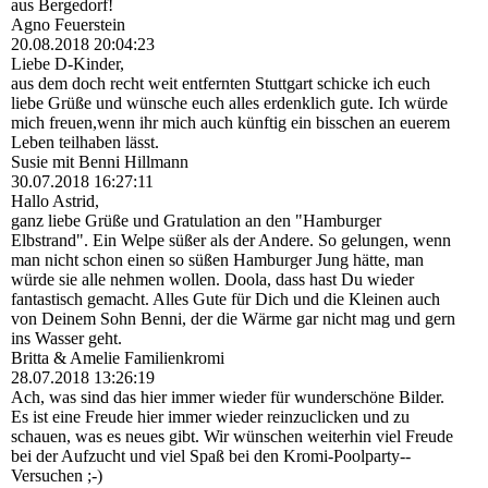
aus Bergedorf!
Agno Feuerstein
20.08.2018
20:04:23
Liebe D-Kinder,
aus dem doch recht weit entfernten Stuttgart schicke ich euch
liebe Grüße und wünsche euch alles erdenklich gute. Ich würde
mich freuen,wenn ihr mich auch künftig ein bisschen an euerem
Leben teilhaben lässt.
Susie mit Benni Hillmann
30.07.2018
16:27:11
Hallo Astrid,
ganz liebe Grüße und Gratulation an den "Hamburger
Elbstrand". Ein Welpe süßer als der Andere. So gelungen, wenn
man nicht schon einen so süßen Hamburger Jung hätte, man
würde sie alle nehmen wollen. Doola, dass hast Du wieder
fantastisch gemacht. Alles Gute für Dich und die Kleinen auch
von Deinem Sohn Benni, der die Wärme gar nicht mag und gern
ins Wasser geht.
Britta & Amelie Familienkromi
28.07.2018
13:26:19
Ach, was sind das hier immer wieder für wunderschöne Bilder.
Es ist eine Freude hier immer wieder reinzuclicken und zu
schauen, was es neues gibt. Wir wünschen weiterhin viel Freude
bei der Aufzucht und viel Spaß bei den Kromi-­Poolparty-­
Versuchen ;-)