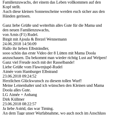
Familienzuwachs, der einem das Leben vollkommen auf den
Kopf stellt.
Auch diese kleinen Sonnenscheine werden euch sicher aus den
Händen gerissen.
Ganz liebe Grüße und weiterhin alles Gute für die Mama und
den neuen Familienzuwachs,
von Arnis (F1) Rudel.
Birgit mit Ajoula & Brezel Wennemann
24.06.2018
14:56:09
Hallo ihr lieben Elbsträndler,
sooo schön das erste Video der 8 Lütten mit Mama Doola
anzuschauen. Da bekommt man wieder richtig Lust auf Welpen!
Ganz viel Freude noch mit der Rasselbande!
Liebe Grüße vom Flawenjupé-Rudel
Aimée vom Hamburger Elbstrand
23.06.2018
09:24:52
Herzlichen Glückwunsch zu diesem tollen Wurf!
Meine Leinenhalter und ich wünschen den Kleinen und Mama
Doola alles Gute.
LG Aimée + Anhang
Dirk Küllmer
23.06.2018
08:22:57
Ja liebe Astrid, das war Timing.
An dem Tage unser Wurfabnahme, wo auch noch im Anschluss