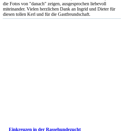
die Fotos von "danach" zeigen, ausgesprochen liebevoll
miteinander. Vielen herzlichen Dank an Ingrid und Dieter für
diesen tollen Kerl und für die Gastfreundschaft.
Ecco und Trudi
Ecco und Trudi
Ecco und Trudi
Ecco und Trudi
Ecco und Trudi
Ecco und Trudi
Einkreuzen in der Rassehundezucht