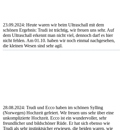
Trudi
23.09.2024: Heute waren wir beim Ultraschall mit dem
schönen Ergebnis: Trudi ist trächtig, wir freuen uns sehr. Auf
dem Ultraschall erkennt man nicht viel, dennoch darf es hier
nicht fehlen. Am 01.10. haben wir noch einmal nachgesehen,
die kleinen Wesen sind sehr agil.
Das erste Foto
Trudi lässt es entsprechend an ihrem Geburtstag ruhig
angehen.
Bessere Sicht am 01.10.
28.08.2024: Trudi und Ecco haben im schönen Sylling
(Norwegen) Hochzeit gefeiert. Wir freuen uns sehr über eine
unkomplizierte Hochzeit. Ecco ist ein wundervoller, sehr
freundlicher und bildschöner Rüde. Er hat sich ebenso wie
Trudi als sehr instinktsicher erwiesen, die beiden waren, wie