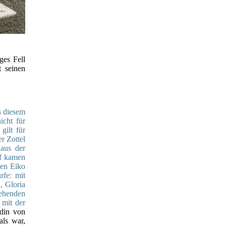
ges Fell
t seinen
s diesem
icht für
gilt für
r Zottel
 aus der
rf kamen
nen Eiko
rfe: mit
, Gloria
tehenden
 mit der
ndin von
als war,