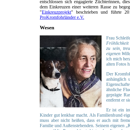
entschlossen sich engagierte Züchterinnen, die
dem Einkreuzen einer weiteren Rasse zu begegn
"
Einkreuzprojekt
" beschrieben und führte 2
ProKromfohrländer e.V.
Wesen
Frau Schleif
Fröhlichkeit
zu sein, tre
eigenen Will
ich mich her
alten Fotos 
Der Kromfohr
anhänglich 
Eigenschafte
ähnliche Flu
geprägte Ras
entfernt er 
Er ist ein i
Kinder gut lenkbar macht. Als Familienhund eign
muss aber nicht heißen, dass er auch mit fremd
Familie und Außenstehenden. Seinem eigenen „Rude