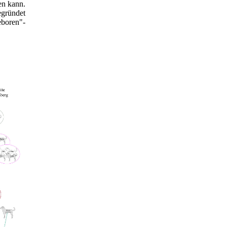
en kann.
egründet
eboren"-