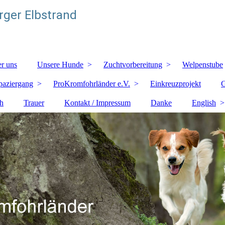
ger Elbstrand
r uns
Unsere Hunde
Zuchtvorbereitung
Welpenstube
paziergang
ProKromfohrländer e.V.
Einkreuzprojekt
G
h
Trauer
Kontakt / Impressum
Danke
English