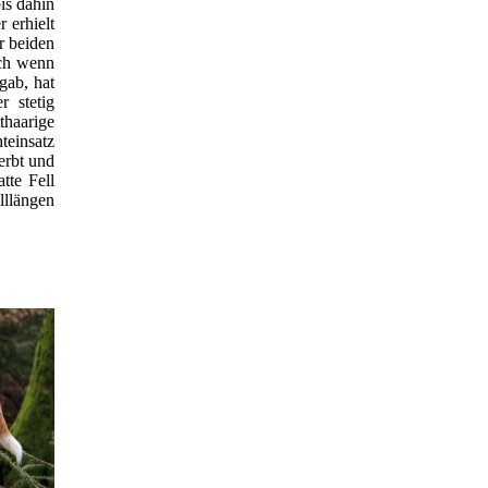
is dahin
 erhielt
r beiden
uch wenn
gab, hat
r stetig
thaarige
einsatz
erbt und
tte Fell
lllängen