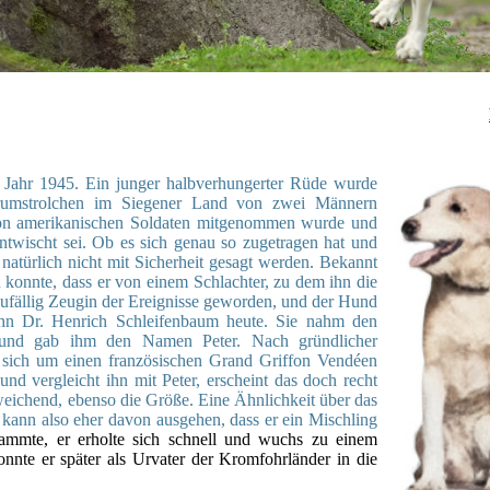
 Jahr 1945. Ein junger halbverhungerter Rüde wurde
umstrolchen im Siegener Land von zwei Männern
 von amerikanischen Soldaten mitgenommen wurde und
entwischt sei. Ob es sich genau so zugetragen hat und
ürlich nicht mit Sicherheit gesagt werden. Bekannt
n konnte, dass er von einem Schlachter, zu dem ihn die
zufällig Zeugin der Ereignisse geworden, und der Hund
Sohn Dr. Henrich Schleifenbaum heute. Sie nahm den
 und gab ihm den Namen Peter. Nach gründlicher
 sich um einen französischen Grand Griffon Vendéen
und vergleicht ihn mit Peter, erscheint das doch recht
weichend, ebenso die Größe. Eine Ähnlichkeit über das
 kann also eher davon ausgehen, dass er ein Mischling
mmte, er erholte sich schnell und wuchs zu einem
nnte er später als Urvater der Kromfohrländer in die