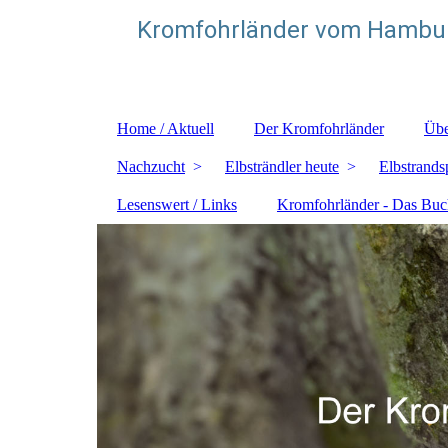
Kromfohrländer vom Hambur
Zuchtstätte für glatthaarige Kromfohrländer
Home / Aktuell
Der Kromfohrländer
Übe
Nachzucht
Elbsträndler heute
Elbstrands
Lesenswert / Links
Kromfohrländer - Das Buc