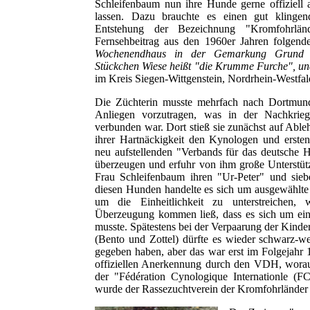
Schleifenbaum nun ihre Hunde gerne offiziell
lassen. Dazu brauchte es einen gut klinge
Entstehung der Bezeichnung "Kromfohrlän
Fernsehbeitrag aus den 1960er Jahren folgend
Wochenendhaus in der Gemarkung Grund b
Stückchen Wiese heißt "die Krumme Furche", und
im Kreis Siegen-Wittgenstein, Nordrhein-Westfal
Die Züchterin musste mehrfach nach Dortmund
Anliegen vorzutragen, was in der Nachkrie
verbunden war. Dort stieß sie zunächst auf Able
ihrer Hartnäckigkeit den Kynologen und ersten
neu aufstellenden "Verbands für das deutsch
überzeugen und erfuhr von ihm große Unterstü
Frau Schleifenbaum ihren "Ur-Peter" und sie
diesen Hunden handelte es sich um ausgewählte
um die Einheitlichkeit zu unterstreichen
Überzeugung kommen ließ, dass es sich um ein
musste. Spätestens bei der Verpaarung der Kinder
(Bento und Zottel) dürfte es wieder schwarz-w
gegeben haben, aber das war erst im Folgejahr
offiziellen Anerkennung durch den VDH, worau
der "Fédération Cynologique Internationle (F
wurde der Rassezuchtverein der Kromfohrländer