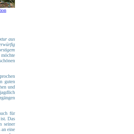
tion
xtur aus
erwürfig
orstigem
e möchte
 schönen
sprochen
en guten
chen und
jagdlich
ergängen
auch für
ist. Das
n seiner
 an eine