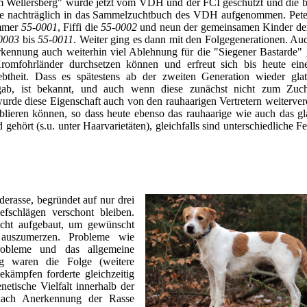
 Wellersberg" wurde jetzt vom VDH und der FCI geschützt und die b
e nachträglich in das Sammelzuchtbuch des VDH aufgenommen. Peter
mmer
55-0001
, Fiffi die
55-0002
und neun der gemeinsamen Kinder de
0003
bis
55-0011
. Weiter ging es dann mit den Folgegenerationen. A
kennung auch weiterhin viel Ablehnung für die "Siegener Bastarde" 
romfohrländer durchsetzen können und erfreut sich bis heute eine
btheit. Dass es spätestens ab der zweiten Generation wieder glat
gab, ist bekannt, und auch wenn diese zunächst nicht zum Zucht
rde diese Eigenschaft auch von den rauhaarigen Vertretern weiterver
ablieren können, so dass heute ebenso das rauhaarige wie auch das gla
gehört (s.u. unter Haarvarietäten), gleichfalls sind unterschiedliche Fe
derasse, begründet auf nur drei
efschlägen verschont bleiben.
ucht aufgebaut, um gewünscht
 auszumerzen. Probleme wie
robleme und das allgemeine
g waren die Folge (weitere
ekämpfen forderte gleichzeitig
etische Vielfalt innerhalb der
ach Anerkennung der Rasse