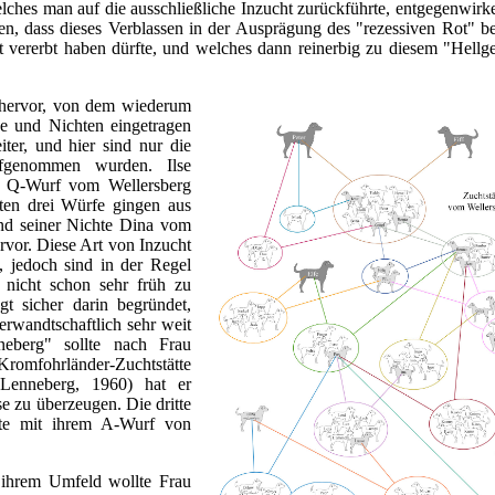
lches man auf die ausschließliche Inzucht zurückführte, entgegenwirk
n, dass dieses Verblassen in der Ausprägung des "rezessiven Rot" b
ckt vererbt haben dürfte, und welches dann reinerbig zu diesem "Hellg
hervor, von dem wiederum
ne und Nichten eingetragen
iter, und hier sind nur die
fgenommen wurden. Ilse
m Q-Wurf vom Wellersberg
ten drei Würfe gingen aus
nd seiner Nichte Dina vom
vor. Diese Art von Inzucht
, jedoch sind in der Regel
s nicht schon sehr früh zu
gt sicher darin begründet,
erwandtschaftlich sehr weit
eberg" sollte nach Frau
Kromfohrländer-Zuchtstätte
Lenneberg, 1960) hat er
e zu überzeugen. Die dritte
llte mit ihrem A-Wurf von
 ihrem Umfeld wollte Frau