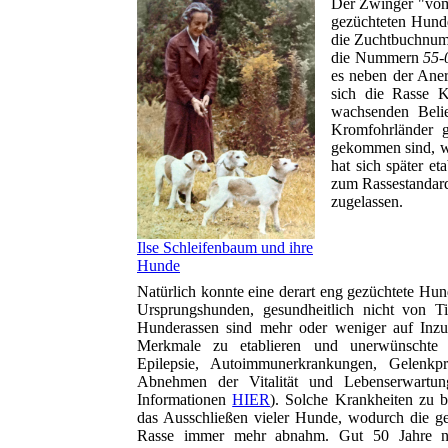
Der Zwinger "vom
gezüchteten Hund
die Zuchtbuchnu
die Nummern
55-
es neben der Aner
sich die Rasse K
wachsenden Belie
Kromfohrländer 
gekommen sind, wu
hat sich später et
zum Rassestandard 
zugelassen.
Ilse Schleifenbaum und ihre
Hunde
Natürlich konnte eine derart eng gezüchtete Hun
Ursprungshunden, gesundheitlich nicht von Ti
Hunderassen sind mehr oder weniger auf Inz
Merkmale zu etablieren und unerwünschte
Epilepsie, Autoimmunerkrankungen, Gelenkp
Abnehmen der Vitalität und Lebenserwartun
Informationen
HIER
). Solche Krankheiten zu b
das Ausschließen vieler Hunde, wodurch die gen
Rasse immer mehr abnahm. Gut 50 Jahre n