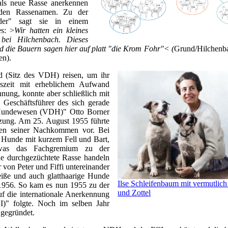
 als neue Rasse anerkennen
nden Rassenamen. Zu der
der" sagt sie in einem
es: >
Wir hatten ein kleines
ei Hilchenbach. Dieses
 die Bauern sagen hier auf platt "die Krom Fohr"< (
Grund/Hilchenba
en).
 (Sitz des VDH) reisen, um ihr
gszeit mit erheblichem Aufwand
hnung, konnte aber schließlich mit
 Geschäftsführer des sich gerade
e Hundewesen (VDH)" Otto Borner
tzung. Am 25. August 1955 führte
ben seiner Nachkommen vor. Bei
 Hunde mit kurzem Fell und Bart,
, was das Fachgremium zu der
e durchgezüchtete Rasse handeln
 von Peter und Fiffi untereinander
eiße und auch glatthaarige Hunde
Ilse Schleifenbaum mit vermutlic
 1956. So kam es nun 1955 zu der
und Zottel
f die internationale Anerkennung
CI)" folgte. Noch im selben Jahr
 gegründet.