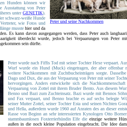
igen Hunden können wir
he Ausstattung von Peter
Näheres unter
GENETIK
).
ieder schwarz-weiße Hunde
Peter und seine Nachkommen
 Vertreter, wie Fotos und
lllänge musste
hier und da
den. Es kann davon ausgegangen werden, dass Peter auch langhaari
zhaarigkeit überdeckt wurde, jedoch bei Verpaarungen von Peter mi
hgekommen sein dürfte.
Peter wurde nach Fiffis Tod mit seiner Tochter Hexe verpaart. Au
Wurf wurde ein Hund (Muck) eingetragen, der aber offenbar n
weitere Nachkommen mit Zuchtbucheinträgen sorgte. Dasselbe 
Dago und Dux, die aus der Verpaarung von Peter mit seiner Tochte
hervorgingen. Anders entwickelte sich die Nachkommenschaft
Verpaarung von Zottel mit ihrem Bruder Bento. Aus diesem Wu
Benno und Bazi zum Zuchteinsatz. Bazi wurde mit Bennos Söh
und Fax verpaart, und Benno brachte es auf sechs belegte Wü
seiner Mutter Zottel, seiner Tochter Esta und seinen Nichten Gora
und Hella, außerdem wurde 1960 auf Anraten des an dieser ents
Rasse von Beginn an sehr interessierten Kynologen Otto Borner
stammbaumlosen Foxterrierhündin Elfe die
einzige weitere Hü
außen in die noch kleine Population eingebracht. Die Idee dam