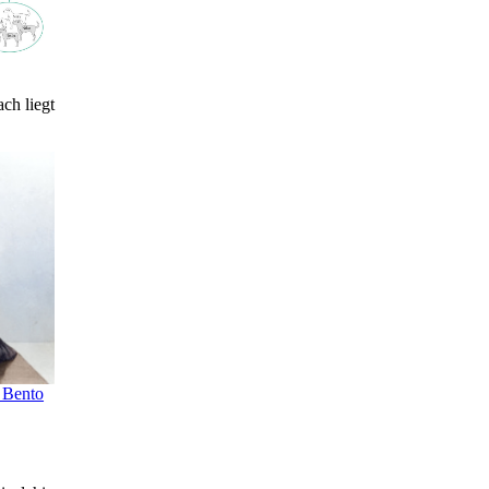
ch liegt
h Bento