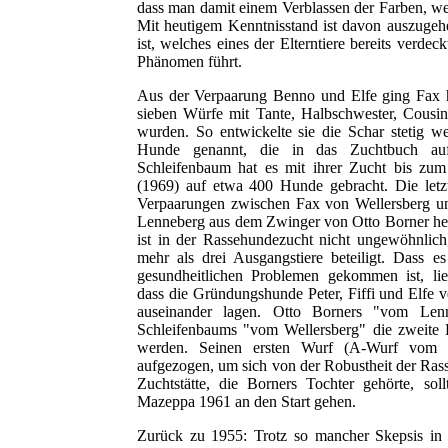
dass man damit einem Verblassen der Farben, we
Mit heutigem Kenntnisstand ist davon auszugehe
ist, welches eines der Elterntiere bereits verde
Phänomen führt.
Aus der Verpaarung Benno und Elfe ging Fax 
sieben Würfe mit Tante, Halbschwester, Cousi
wurden. So entwickelte sie die Schar stetig we
Hunde genannt, die in das Zuchtbuch au
Schleifenbaum hat es mit ihrer Zucht bis zu
(1969) auf etwa 400 Hunde gebracht. Die letz
Verpaarungen zwischen Fax von Wellersberg u
Lenneberg aus dem Zwinger von Otto Borner her
ist in der Rassehundezucht nicht ungewöhnlich
mehr als drei Ausgangstiere beteiligt. Dass e
gesundheitlichen Problemen gekommen ist, lie
dass die Gründungshunde Peter, Fiffi und Elfe v
auseinander lagen. Otto Borners "vom Lenn
Schleifenbaums "vom Wellersberg" die zweite 
werden. Seinen ersten Wurf (A-Wurf vom 
aufgezogen, um sich von der Robustheit der Rass
Zuchtstätte, die Borners Tochter gehörte, so
Mazeppa 1961 an den Start gehen.
Zurück zu 1955: Trotz so mancher Skepsis in