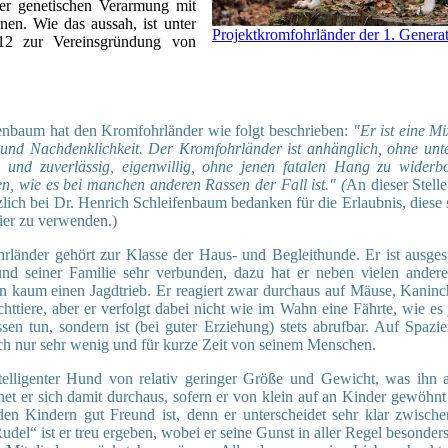
ser genetischen Verarmung mit
en. Wie das aussah, ist unter
Projektkromfohrländer der 1. Genera
012 zur Vereinsgründung von
enbaum hat den Kromfohrländer wie folgt beschrieben:
"Er ist eine Mi
 und Nachdenklichkeit. Der Kromfohrländer ist anhänglich, ohne unt
u und zuverlässig, eigenwillig, ohne jenen fatalen Hang zu widerb
en, wie es bei manchen anderen Rassen der Fall ist." (
An dieser Stell
zlich bei Dr. Henrich Schleifenbaum bedanken für die Erlaubnis, diese
hier zu verwenden.)
länder gehört zur Klasse der Haus- und Begleithunde. Er ist ausge
und seiner Familie sehr verbunden, dazu hat er neben vielen ander
n kaum einen Jagdtrieb. Er reagiert zwar durchaus auf Mäuse, Kanin
chttiere, aber er verfolgt dabei nicht wie im Wahn eine Fährte, wie es 
sen tun, sondern ist (bei guter Erziehung) stets abrufbar. Auf Spazi
sich nur sehr wenig und für kurze Zeit von seinem Menschen.
ntelligenter Hund von relativ geringer Größe und Gewicht, was ihn 
et er sich damit durchaus, sofern er von klein auf an Kinder gewöhnt 
en Kindern gut Freund ist, denn er unterscheidet sehr klar zwische
l“ ist er treu ergeben, wobei er seine Gunst in aller Regel besonders