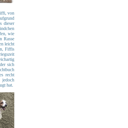
ffi, von
ufgrund
s dieser
Hündchen
fen, wie
en Rasse
n leicht
, Fiffis
iegszeit
ichartig
der sich
uchtbuch
s recht
e jedoch
ugt hat.