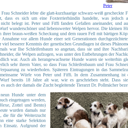
Peter
 Frau Schneider lebte die glatt-kurzhaarige schwarz-weiß gescheckte Fi
, dass es sich um eine Foxterrierhündin handelte, was jedoch a
 nicht belegt ist. Peter und Fiffi fanden Gefallen aneinander, und au
 Wurf wunderschöner und liebenswerter Welpen hervor. Die kleinen 
in ihrer braun-weißen Scheckung und dem rauen Fell mit bärtigen Köp
r Annahme vor allem Hunde einer seit Generationen durchgezüchtet
r viel besserer Kenntnis der genetischen Grundlagen ist dieses Phänome
amals war Ilse Schleifenbaum so angetan, dass sie und ihre Nachbarin
chneider, die Welpen aufzogen, was unter den Entbehrungen der Nachkr
ändlich war. Auch als herangewachsene Hunde waren sie weiterhin gle
rlich sehr ihrem Vater, so dass Frau Schleifenbaum und Frau Schnei
 Verpaarung zu wiederholen. Späteren Eintragungen in das Sammelz
meinsame Würfe von Peter und Fiffi. In dem Zusammenhang ist e
 Wurf bereits 18 Jahre alt war, wie es geschrieben steht. Dass si
al es auch der damals die Zucht begleitende Tierarzt Dr. Pollmächer beze
r neun Hunde unter dem
uch eingetragen werden,
exe, Zottel und Bento)
 heute wurden damals nur
 die für die Weiterzucht
n eine starke Selektion
m Einsatz. Aufgrund der