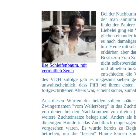
Bei der Nachbarin
der man annimmt
fehlender Papiere
Liebelei ging ein
glichen einander 
es nach damalige
tun. Heute mit seh
erklärbar, aber d
Besitzerin Frau S
nicht selbstverst
Ilse Schleifenbaum, mit
und ähnelten äuße
vermutlich Senta
entschieden, die
des VDH zufolge gab es insgesamt sieben ge
unwahrscheinlich, dass Fiffi bei ihrem ersten
fortgeschrittenen Alters war, scheint sicher, zum
Aus diesen Würfen der beiden sollten späte
Zwingernamen "vom Wellersberg" in das Zuchtb
von denen bei den Nachkommen von dreien (H
weitere Zuchteinsätze belegt sind. Anders als
diejenigen Hunde in das Zuchtbuch eingetragen,
vorgesehen waren. Es wurde bereits zu Begin
betrieben, nur die "besten" Hunde kamen zu