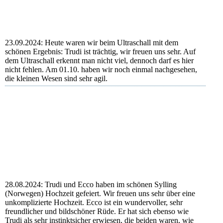
Trudi
23.09.2024: Heute waren wir beim Ultraschall mit dem
schönen Ergebnis: Trudi ist trächtig, wir freuen uns sehr. Auf
dem Ultraschall erkennt man nicht viel, dennoch darf es hier
nicht fehlen. Am 01.10. haben wir noch einmal nachgesehen,
die kleinen Wesen sind sehr agil.
Das erste Foto
Trudi lässt es entsprechend an ihrem Geburtstag ruhig
angehen.
Bessere Sicht am 01.10.
28.08.2024: Trudi und Ecco haben im schönen Sylling
(Norwegen) Hochzeit gefeiert. Wir freuen uns sehr über eine
unkomplizierte Hochzeit. Ecco ist ein wundervoller, sehr
freundlicher und bildschöner Rüde. Er hat sich ebenso wie
Trudi als sehr instinktsicher erwiesen, die beiden waren, wie