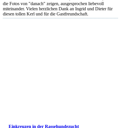
die Fotos von "danach" zeigen, ausgesprochen liebevoll
miteinander. Vielen herzlichen Dank an Ingrid und Dieter für
diesen tollen Kerl und für die Gastfreundschaft.
Ecco und Trudi
Ecco und Trudi
Ecco und Trudi
Ecco und Trudi
Ecco und Trudi
Ecco und Trudi
Einkreuzen in der Rassehundezucht