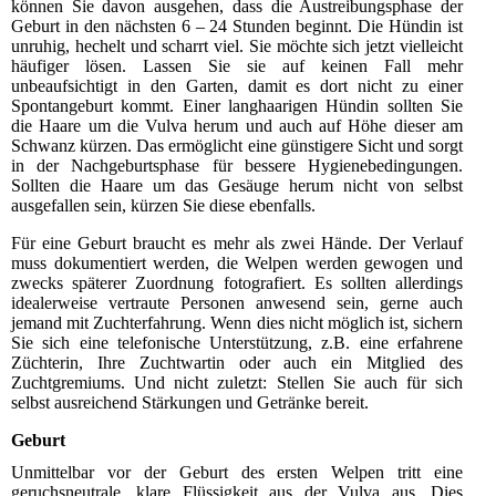
können Sie davon ausgehen, dass die Austreibungsphase der
Geburt in den nächsten 6 – 24 Stunden beginnt. Die Hündin ist
unruhig, hechelt und scharrt viel. Sie möchte sich jetzt vielleicht
häufiger lösen. Lassen Sie sie auf keinen Fall mehr
unbeaufsichtigt in den Garten, damit es dort nicht zu einer
Spontangeburt kommt. Einer langhaarigen Hündin sollten Sie
die Haare um die Vulva herum und auch auf Höhe dieser am
Schwanz kürzen. Das ermöglicht eine günstigere Sicht und sorgt
in der Nachgeburtsphase für bessere Hygienebedingungen.
Sollten die Haare um das Gesäuge herum nicht von selbst
ausgefallen sein, kürzen Sie diese ebenfalls.
Für eine Geburt braucht es mehr als zwei Hände. Der Verlauf
muss dokumentiert werden, die Welpen werden gewogen und
zwecks späterer Zuordnung fotografiert. Es sollten allerdings
idealerweise vertraute Personen anwesend sein, gerne auch
jemand mit Zuchterfahrung. Wenn dies nicht möglich ist, sichern
Sie sich eine telefonische Unterstützung, z.B. eine erfahrene
Züchterin, Ihre Zuchtwartin oder auch ein Mitglied des
Zuchtgremiums. Und nicht zuletzt: Stellen Sie auch für sich
selbst ausreichend Stärkungen und Getränke bereit.
Geburt
Unmittelbar vor der Geburt des ersten Welpen tritt eine
geruchsneutrale, klare Flüssigkeit aus der Vulva aus. Dies