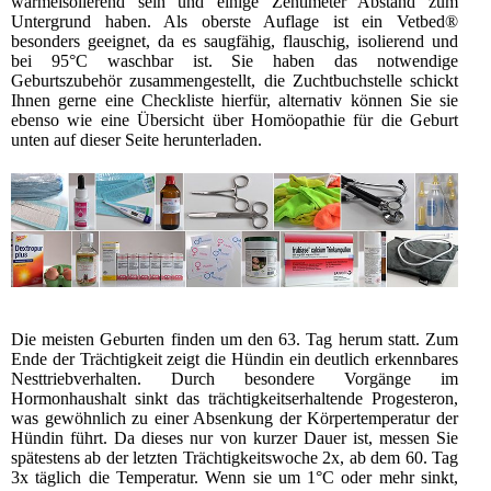
wärmeisolierend sein und einige Zentimeter Abstand zum
Untergrund haben. Als oberste Auflage ist ein Vetbed®
besonders geeignet, da es saugfähig, flauschig, isolierend und
bei 95°C waschbar ist. Sie haben das notwendige
Geburtszubehör zusammengestellt, die Zuchtbuchstelle schickt
Ihnen gerne eine Checkliste hierfür, alternativ können Sie sie
ebenso wie eine Übersicht über Homöopathie für die Geburt
unten auf dieser Seite herunterladen.
Die meisten Geburten finden um den 63. Tag herum statt. Zum
Ende der Trächtigkeit zeigt die Hündin ein deutlich erkennbares
Nesttriebverhalten. Durch besondere Vorgänge im
Hormonhaushalt sinkt das trächtigkeitserhaltende Progesteron,
was gewöhnlich zu einer Absenkung der Körpertemperatur der
Hündin führt. Da dieses nur von kurzer Dauer ist, messen Sie
spätestens ab der letzten Trächtigkeitswoche 2x, ab dem 60. Tag
3x täglich die Temperatur. Wenn sie um 1°C oder mehr sinkt,