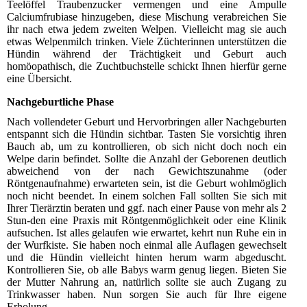
Teelöffel Traubenzucker vermengen und eine Ampulle
Calciumfrubiase hinzugeben, diese Mischung verabreichen Sie
ihr nach etwa jedem zweiten Welpen. Vielleicht mag sie auch
etwas Welpenmilch trinken. Viele Züchterinnen unterstützen die
Hündin während der Trächtigkeit und Geburt auch
homöopathisch, die Zuchtbuchstelle schickt Ihnen hierfür gerne
eine Übersicht.
Nachgeburtliche Phase
Nach vollendeter Geburt und Hervorbringen aller Nachgeburten
entspannt sich die Hündin sichtbar. Tasten Sie vorsichtig ihren
Bauch ab, um zu kontrollieren, ob sich nicht doch noch ein
Welpe darin befindet. Sollte die Anzahl der Geborenen deutlich
abweichend von der nach Gewichtszunahme (oder
Röntgenaufnahme) erwarteten sein, ist die Geburt wohlmöglich
noch nicht beendet. In einem solchen Fall sollten Sie sich mit
Ihrer Tierärztin beraten und ggf. nach einer Pause von mehr als 2
Stun-den eine Praxis mit Röntgenmöglichkeit oder eine Klinik
aufsuchen. Ist alles gelaufen wie erwartet, kehrt nun Ruhe ein in
der Wurfkiste. Sie haben noch einmal alle Auflagen gewechselt
und die Hündin vielleicht hinten herum warm abgeduscht.
Kontrollieren Sie, ob alle Babys warm genug liegen. Bieten Sie
der Mutter Nahrung an, natürlich sollte sie auch Zugang zu
Trinkwasser haben. Nun sorgen Sie auch für Ihre eigene
Erholung.