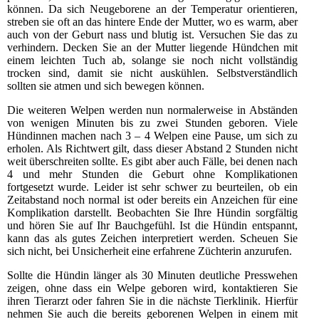
können. Da sich Neugeborene an der Temperatur orientieren,
streben sie oft an das hintere Ende der Mutter, wo es warm, aber
auch von der Geburt nass und blutig ist. Versuchen Sie das zu
verhindern. Decken Sie an der Mutter liegende Hündchen mit
einem leichten Tuch ab, solange sie noch nicht vollständig
trocken sind, damit sie nicht auskühlen. Selbstverständlich
sollten sie atmen und sich bewegen können.
Die weiteren Welpen werden nun normalerweise in Abständen
von wenigen Minuten bis zu zwei Stunden geboren. Viele
Hündinnen machen nach 3 – 4 Welpen eine Pause, um sich zu
erholen. Als Richtwert gilt, dass dieser Abstand 2 Stunden nicht
weit überschreiten sollte. Es gibt aber auch Fälle, bei denen nach
4 und mehr Stunden die Geburt ohne Komplikationen
fortgesetzt wurde. Leider ist sehr schwer zu beurteilen, ob ein
Zeitabstand noch normal ist oder bereits ein Anzeichen für eine
Komplikation darstellt. Beobachten Sie Ihre Hündin sorgfältig
und hören Sie auf Ihr Bauchgefühl. Ist die Hündin entspannt,
kann das als gutes Zeichen interpretiert werden. Scheuen Sie
sich nicht, bei Unsicherheit eine erfahrene Züchterin anzurufen.
Sollte die Hündin länger als 30 Minuten deutliche Presswehen
zeigen, ohne dass ein Welpe geboren wird, kontaktieren Sie
ihren Tierarzt oder fahren Sie in die nächste Tierklinik. Hierfür
nehmen Sie auch die bereits geborenen Welpen in einem mit