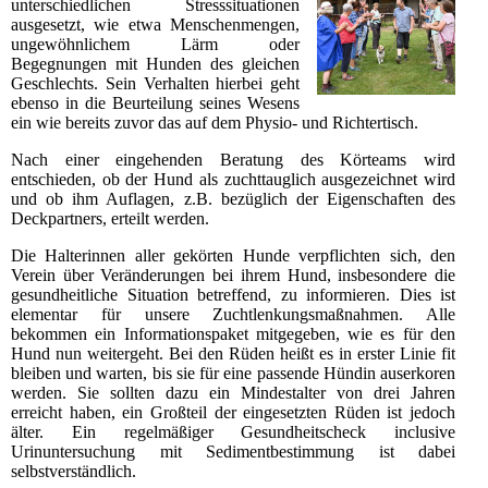
unterschiedlichen Stresssituationen
ausgesetzt, wie etwa Menschenmengen,
ungewöhnlichem Lärm oder
Begegnungen mit Hunden des gleichen
Geschlechts. Sein Verhalten hierbei geht
ebenso in die Beurteilung seines Wesens
ein wie bereits zuvor das auf dem Physio- und Richtertisch.
Nach einer eingehenden Beratung des Körteams wird
entschieden, ob der Hund als zuchttauglich ausgezeichnet wird
und ob ihm Auflagen, z.B. bezüglich der Eigenschaften des
Deckpartners, erteilt werden.
Die Halterinnen aller gekörten Hunde verpflichten sich, den
Verein über Veränderungen bei ihrem Hund, insbesondere die
gesundheitliche Situation betreffend, zu informieren. Dies ist
elementar für unsere Zuchtlenkungsmaßnahmen. Alle
bekommen ein Informationspaket mitgegeben, wie es für den
Hund nun weitergeht. Bei den Rüden heißt es in erster Linie fit
bleiben und warten, bis sie für eine passende Hündin auserkoren
werden. Sie sollten dazu ein Mindestalter von drei Jahren
erreicht haben, ein Großteil der eingesetzten Rüden ist jedoch
älter. Ein regelmäßiger Gesundheitscheck inclusive
Urinuntersuchung mit Sedimentbestimmung ist dabei
selbstverständlich.