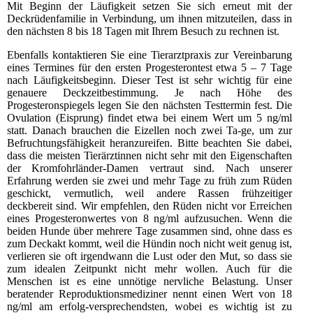
Mit Beginn der Läufigkeit setzen Sie sich erneut mit der
Deckrüdenfamilie in Verbindung, um ihnen mitzuteilen, dass in
den nächsten 8 bis 18 Tagen mit Ihrem Besuch zu rechnen ist.
Ebenfalls kontaktieren Sie eine Tierarztpraxis zur Vereinbarung
eines Termines für den ersten Progesterontest etwa 5 – 7 Tage
nach Läufigkeitsbeginn. Dieser Test ist sehr wichtig für eine
genauere Deckzeitbestimmung. Je nach Höhe des
Progesteronspiegels legen Sie den nächsten Testtermin fest. Die
Ovulation (Eisprung) findet etwa bei einem Wert um 5 ng/ml
statt. Danach brauchen die Eizellen noch zwei Ta-ge, um zur
Befruchtungsfähigkeit heranzureifen. Bitte beachten Sie dabei,
dass die meisten Tierärztinnen nicht sehr mit den Eigenschaften
der Kromfohrländer-Damen vertraut sind. Nach unserer
Erfahrung werden sie zwei und mehr Tage zu früh zum Rüden
geschickt, vermutlich, weil andere Rassen frühzeitiger
deckbereit sind. Wir empfehlen, den Rüden nicht vor Erreichen
eines Progesteronwertes von 8 ng/ml aufzusuchen. Wenn die
beiden Hunde über mehrere Tage zusammen sind, ohne dass es
zum Deckakt kommt, weil die Hündin noch nicht weit genug ist,
verlieren sie oft irgendwann die Lust oder den Mut, so dass sie
zum idealen Zeitpunkt nicht mehr wollen. Auch für die
Menschen ist es eine unnötige nervliche Belastung. Unser
beratender Reproduktionsmediziner nennt einen Wert von 18
ng/ml am erfolg-versprechendsten, wobei es wichtig ist zu