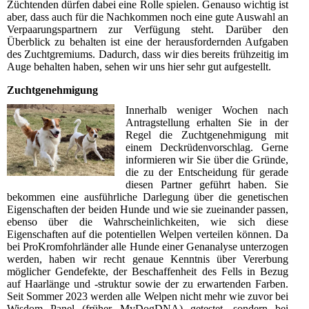
Züchtenden dürfen dabei eine Rolle spielen. Genauso wichtig ist
aber, dass auch für die Nachkommen noch eine gute Auswahl an
Verpaarungspartnern zur Verfügung steht. Darüber den
Überblick zu behalten ist eine der herausfordernden Aufgaben
des Zuchtgremiums. Dadurch, dass wir dies bereits frühzeitig im
Auge behalten haben, sehen wir uns hier sehr gut aufgestellt.
Zuchtgenehmigung
Innerhalb weniger Wochen nach
Antragstellung erhalten Sie in der
Regel die Zuchtgenehmigung mit
einem Deckrüdenvorschlag. Gerne
informieren wir Sie über die Gründe,
die zu der Entscheidung für gerade
diesen Partner geführt haben. Sie
bekommen eine ausführliche Darlegung über die genetischen
Eigenschaften der beiden Hunde und wie sie zueinander passen,
ebenso über die Wahrscheinlichkeiten, wie sich diese
Eigenschaften auf die potentiellen Welpen verteilen können. Da
bei ProKromfohrländer alle Hunde einer Genanalyse unterzogen
werden, haben wir recht genaue Kenntnis über Vererbung
möglicher Gendefekte, der Beschaffenheit des Fells in Bezug
auf Haarlänge und -struktur sowie der zu erwartenden Farben.
Seit Sommer 2023 werden alle Welpen nicht mehr wie zuvor bei
Wisdom Panel (früher MyDogDNA) getestet, sondern bei