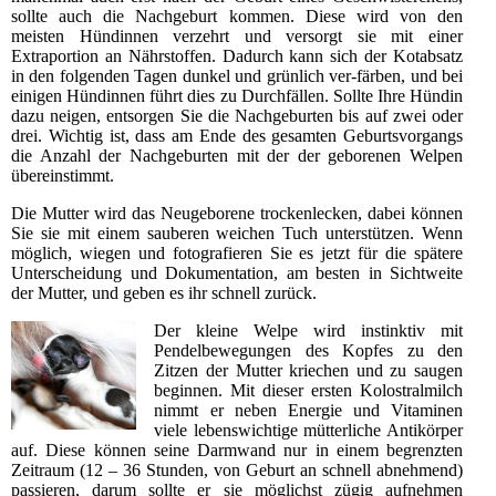
sollte auch die Nachgeburt kommen. Diese wird von den
meisten Hündinnen verzehrt und versorgt sie mit einer
Extraportion an Nährstoffen. Dadurch kann sich der Kotabsatz
in den folgenden Tagen dunkel und grünlich ver-färben, und bei
einigen Hündinnen führt dies zu Durchfällen. Sollte Ihre Hündin
dazu neigen, entsorgen Sie die Nachgeburten bis auf zwei oder
drei. Wichtig ist, dass am Ende des gesamten Geburtsvorgangs
die Anzahl der Nachgeburten mit der der geborenen Welpen
übereinstimmt.
Die Mutter wird das Neugeborene trockenlecken, dabei können
Sie sie mit einem sauberen weichen Tuch unterstützen. Wenn
möglich, wiegen und fotografieren Sie es jetzt für die spätere
Unterscheidung und Dokumentation, am besten in Sichtweite
der Mutter, und geben es ihr schnell zurück.
Der kleine Welpe wird instinktiv mit
Pendelbewegungen des Kopfes zu den
Zitzen der Mutter kriechen und zu saugen
beginnen. Mit dieser ersten Kolostralmilch
nimmt er neben Energie und Vitaminen
viele lebenswichtige mütterliche Antikörper
auf. Diese können seine Darmwand nur in einem begrenzten
Zeitraum (12 – 36 Stunden, von Geburt an schnell abnehmend)
passieren, darum sollte er sie möglichst zügig aufnehmen