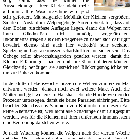
sorgt dafür, dass die Mutter die
Ausscheidungen ihrer Kinder nicht mehr
aufnimmt. Ihre Waschmaschine wird jetzt
sehr gefordert. Mit steigender Mobilität der Kleinen vergrößern
Sie deren Auslauf im Welpengehege. Sorgen Sie dafür, dass auf
dem Boden rutschfeste Auflagen liegen, damit die Welpen mit
ihren Gliedmaßen nicht unnötig weggrätschen.
Inkontinenzauflagen aus dem Pflegebereich haben sich dafür gut
bewährt, ebenso sind auch hier Vetbeds® sehr geeignet.
Spielzeug und -geräte müssen schadstofffrei und sicher sein. Das
Gehege sollte abwechslungsreich gestaltet werden, damit die
Kleinen Erfahrungen machen und ihre Sinne trainieren können.
Gleichzeitig benötigen sie ausreichend Rückzugsmöglichkeiten,
um zur Ruhe zu kommen.
In der dritten Lebenswoche müssen die Welpen zum ersten Mal
entwurmt werden, danach noch zwei weitere Male. Auch die
Mutter und ggf. weitere im Haushalt lebende Hunde werden der
Prozedur unterzogen, damit sie keine Parasiten einbringen. Bitte
beachten Sie, dass das Sammeln von Kotproben in diesem Fall
keine Alternative ist, weil nicht alle Schädlinge damit aufgespürt
werden, was für die Kleinen mit ihrem unfertigen Immunsystem
eine Bedrohung darstellen würde.
Je nach Witterung können die Welpen nach der vierten Woche
mit der Welt außerhalb ihrer vier Wände vertraut gemacht