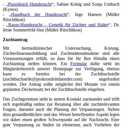
- „
Praxisbuch Hundezucht
“, Sabine König und Sonja Umbach
(Kynos)
- „
Handbuch der Hundezucht
“, Inge Hansen (Müller
Rüschlikon)
- „
Rasse-Hundezucht – Genetik für Züchter und Halter
“, Dr.
Irene Sommerfeld-Stur (Müller Rüschlikon)
Zuchtantrag
Mit tiermedizinischer Untersuchung, Körung,
ZüchterInnenausbildung und Zuchtstättenabnahme sind alle
Voraussetzungen erfüllt, so dass Sie für Ihre Hündin einen
Zuchtantrag stellen können. Ein
Formular
dafür steht im
Mitgliederbereich unserer Homepage zur Verfügung, ebenso
kann es formlos bei der Zuchtbuchstelle
(zuchtbuchstelle@prokromfohrlaender.com) angefordert
werden. Der Antrag sollte möglichst drei Monate vor einem
geplanten Deckeinsatz bei der Zuchtbuchstelle eingehen.
Das Zuchtgremium steht in stetem Kontakt zueinander und trifft
sich regelmäßig online zur Beratung über alle zuchtrelevanten
Fragen, darunter auch die Planung der Verpaarungen. Neben
dem gesundheitlichen und das Wesen betreffenden Aspekt legen
wir dabei einen großen Schwerpunkt auf die Nachzucht. Eine
gute Verpaarung zu finden ist elementar, auch Vorlieben der