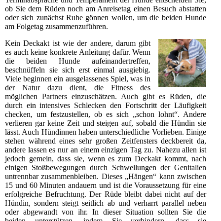
ob Sie dem Rüden noch am Anreisetag einen Besuch abstatten
oder sich zunächst Ruhe gönnen wollen, um die beiden Hunde
am Folgetag zusammenzuführen.
Kein Deckakt ist wie der andere, darum gibt
es auch keine konkrete Anleitung dafür. Wenn
die beiden Hunde aufeinandertreffen,
beschnüffeln sie sich erst einmal ausgiebig.
Viele beginnen ein ausgelassenes Spiel, was in
der Natur dazu dient, die Fitness des
möglichen Partners einzuschätzen. Auch gibt es Rüden, die
durch ein intensives Schlecken den Fortschritt der Läufigkeit
checken, um festzustellen, ob es sich „schon lohnt“. Andere
verlieren gar keine Zeit und steigen auf, sobald die Hündin sie
lässt. Auch Hündinnen haben unterschiedliche Vorlieben. Einige
stehen während eines sehr großen Zeitfensters deckbereit da,
andere lassen es nur an einem einzigen Tag zu. Nahezu allen ist
jedoch gemein, dass sie, wenn es zum Deckakt kommt, nach
einigen Stoßbewegungen durch Schwellungen der Genitalien
untrennbar zusammenbleiben. Dieses „Hängen“ kann zwischen
15 und 60 Minuten andauern und ist die Voraussetzung für eine
erfolgreiche Befruchtung. Der Rüde bleibt dabei nicht auf der
Hündin, sondern steigt seitlich ab und verharrt parallel neben
oder abgewandt von ihr. In dieser Situation sollten Sie die
beiden unterstützen, indem Sie verhindern, dass sie