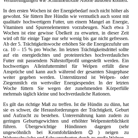
Verunreinigungen wie Schimmeltoxine Aborte auslösen können.
In den ersten Wochen ist der Energiebedarf noch nicht höher als
gewohnt. Sie füttern Ihre Hündin wie vermutlich auch sonst mit
qualitativ hochwertigem Futter, um einem Mangel an Energie,
Vitaminen und Spurenelementen vorzubeugen. Nach etwa 3
Wochen ist eine gewisse Übelkeit zu erwarten, in dieser Zeit
wird oft für einige Tage nur sehr wenig bis gar nicht gefressen.
Ab der 5. Trächtigkeitswoche erhöhen Sie die Energiezufuhr um
ca. 10 – 15 % pro Woche. Im letzten Trächtigkeitsdrittel sollte
auf ein energiedichtes und proteinreiches hochverdauliches
Futter mit passendem Nährstoffprofil umgestellt werden. Ein
hochwertiges Alleinfuttermittel für Welpen erfüllt diese
Ansprüche und kann auch während der gesamten Säugephase
weiter gegeben werden. Unterstützend ist Welpen- oder
Ziegenmilch ein wertvoller Energiespender. In der letzten
Woche füttern Sie wegen der zunehmenden Körperfülle
mehrmals täglich kleine und hochverdauliche Rationen.
Es gilt das richtige Maß zu treffen. Ist die Hündin zu dünn, hat
sie es schwer, die Herausforderungen der Trächtigkeit, Geburt
und Aufzucht zu bestehen. Unterernährung kann zudem zu
geringen Geburtsgewichten und erhöhter Welpensterblichkeit
führen. Übergewichtige Hündinnen dagegen (sehr
ungewöhnlich bei Kromfohrländern 😉) neigen zu
Wehenschwäche und Schwergeburten durch zu große Welpen.