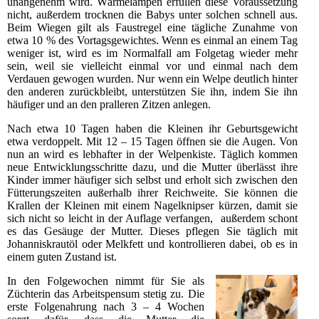
unangenehm wird. Wärmelampen erfüllen diese Voraussetzung
nicht, außerdem trocknen die Babys unter solchen schnell aus.
Beim Wiegen gilt als Faustregel eine tägliche Zunahme von
etwa 10 % des Vortagsgewichtes. Wenn es einmal an einem Tag
weniger ist, wird es im Normalfall am Folgetag wieder mehr
sein, weil sie vielleicht einmal vor und einmal nach dem
Verdauen gewogen wurden. Nur wenn ein Welpe deutlich hinter
den anderen zurückbleibt, unterstützen Sie ihn, indem Sie ihn
häufiger und an den pralleren Zitzen anlegen.
Nach etwa 10 Tagen haben die Kleinen ihr Geburtsgewicht
etwa verdoppelt. Mit 12 – 15 Tagen öffnen sie die Augen. Von
nun an wird es lebhafter in der Welpenkiste. Täglich kommen
neue Entwicklungsschritte dazu, und die Mutter überlässt ihre
Kinder immer häufiger sich selbst und erholt sich zwischen den
Fütterungszeiten außerhalb ihrer Reichweite. Sie können die
Krallen der Kleinen mit einem Nagelknipser kürzen, damit sie
sich nicht so leicht in der Auflage verfangen, außerdem schont
es das Gesäuge der Mutter. Dieses pflegen Sie täglich mit
Johanniskrautöl oder Melkfett und kontrollieren dabei, ob es in
einem guten Zustand ist.
In den Folgewochen nimmt für Sie als
Züchterin das Arbeitspensum stetig zu. Die
erste Folgenahrung nach 3 – 4 Wochen