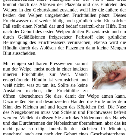
kommt durch das Ablösen der Plazenta und das Eintreten des
Welpen in den Geburtskanal zustande, weil hier die äußere der
beiden den Welpen umgebenden Fruchthüllen platzt. Dieses
Fruchtwasser darf weder blutig noch grünlich sein. Ein solcher
Fall stellt einen Notfall dar und bedarf tierärztli-cher Hilfe. Erst
nach der Geburt des ersten Welpen dürfen Plazentareste und ein
durch Gefäßläsionen freigesetzter Farbstoff eine grünliche
Beimengung des Fruchtwassers verursachen, ebenso wird die
Hündin durch das Ablösen der Plazenten dann kleine Mengen
Blut ausscheiden.
Mit einigen sichtbaren Presswehen kommt
nun der Welpe, meist noch in einer intakten
inneren Fruchthülle, zur Welt. Manch
erstgebärende Hündin ist verunsichert und
weiß nicht, was zu tun ist. Sollte sie keine
Anstalten machen, die Fruchthülle zu
öffnen, übernehmen Sie dies, damit der Welpe atmen kann.
Dazu reißen Sie mit desinfizierten Händen die Hülle unter dem
Kinn des Kleinen auf und legen das Köpfchen frei. Die Nase
des Neugeborenen muss von Schleim und Fruchtwasser befreit
werden. Vielleicht müssen Sie auch das Abklemmen des Nabels
und das Durchtrennen der Nabelschnur übernehmen, aber das ist
nicht ganz so eilig. Innerhalb der nächsten 15 Minuten,
manchmal auch erst nach der Geburt eines Geschwisterchens,