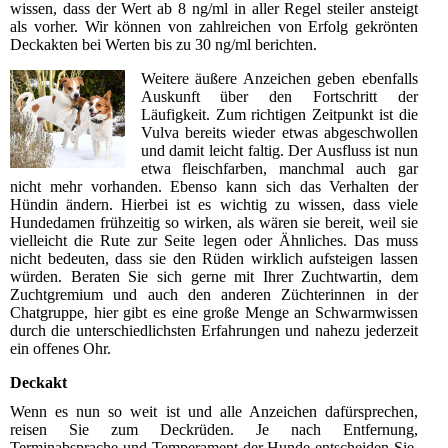
wissen, dass der Wert ab 8 ng/ml in aller Regel steiler ansteigt
als vorher. Wir können von zahlreichen von Erfolg gekrönten
Deckakten bei Werten bis zu 30 ng/ml berichten.
Weitere äußere Anzeichen geben ebenfalls
Auskunft über den Fortschritt der
Läufigkeit. Zum richtigen Zeitpunkt ist die
Vulva bereits wieder etwas abgeschwollen
und damit leicht faltig. Der Ausfluss ist nun
etwa fleischfarben, manchmal auch gar
nicht mehr vorhanden. Ebenso kann sich das Verhalten der
Hündin ändern. Hierbei ist es wichtig zu wissen, dass viele
Hundedamen frühzeitig so wirken, als wären sie bereit, weil sie
vielleicht die Rute zur Seite legen oder Ähnliches. Das muss
nicht bedeuten, dass sie den Rüden wirklich aufsteigen lassen
würden. Beraten Sie sich gerne mit Ihrer Zuchtwartin, dem
Zuchtgremium und auch den anderen Züchterinnen in der
Chatgruppe, hier gibt es eine große Menge an Schwarmwissen
durch die unterschiedlichsten Erfahrungen und nahezu jederzeit
ein offenes Ohr.
Deckakt
Wenn es nun so weit ist und alle Anzeichen dafürsprechen,
reisen Sie zum Deckrüden. Je nach Entfernung,
Terminabsprache und Temperament der Hunde entscheiden Sie,