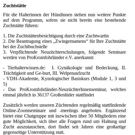
Zuchtstätte
Für die Halterinnen der Hündinnen stehen nun weitere Punkte
auf dem Programm, sofern sie nicht bereits eine bestehende
Zuchtstätte führen:
1. Die Zuchtstättenbesichtigung durch eine Zuchtwartin
2. Die Beantragung eines „Zwingernamens“ für Ihre Zuchtstätte
bei der Zuchtbuchstelle
3. Verpflichtende Neuzüchterschulungen, folgende Seminare
werden von ProKromfohrländer e.V. anerkannt:
- Tierhalterwissen.de: I. Gynäkologie und Bedeckung, II.
Trächtigkeit und Ge-burt, III. Welpenaufzucht
- VDH-Akademie, Kynologischer Basiskurs (Module 1, 3 und
5)
- Das ProKromfohrländer-NeuzüchterInnenseminar, welches
einmal jährlich in 36137 Großenlüder stattfindet
Zusätzlich werden unseren Züchtenden regelmäßig stattfindende
Online-Zoomseminare und -meetings angeboten. Ergänzend
bietet eine Chatgruppe mit inzwischen über 50 Mitgliedern eine
gute Möglichkeit, sich über alle Fragen rund um Haltung und
Zucht auszutauschen, dort findet seit Jahren eine großartige
gegenseitige Unterstützung statt.