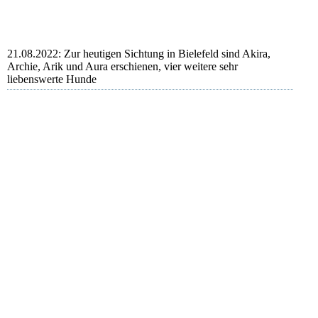
Abby
21.08.2022: Zur heutigen Sichtung in Bielefeld sind Akira,
Archie, Arik und Aura erschienen, vier weitere sehr
liebenswerte Hunde
Akira
Akira
Akira
Archie
Archie
Archie
Arik
Arik